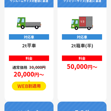
ワンルームサイズの整理に最適
ファミリーサイズ(普通)に最適
対応車
対応車
2t平車
2t箱車(半)
料金
料金
50,000
円～
通常価格
30,000円
20,000
円～