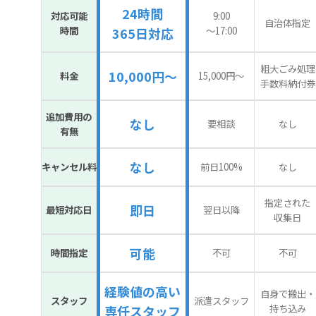
24時間
対応可能
9:00
自治体指定
時間
〜17:00
365日対応
粗大ごみ処理
10,000円～
料金
15,000円〜
手数料納付券
追加費用の
なし
要相談
なし
有無
なし
キャンセル料
前日100%
なし
指定された
即日
最短対応日
翌日以降
収集日
可能
時間指定
不可
不可
経験値の高い
自身で搬出・
スタッフ
派遣スタッフ
持ち込み
専任スタッフ