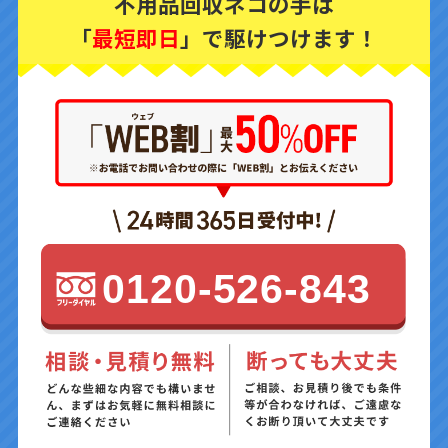
不用品回収ネコの手は
「
最短即日
」で駆けつけます！
0120-526-843