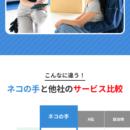
こんなに違う！
ネコの手
と他社の
サービス比較
ネコの手
A社
自治体