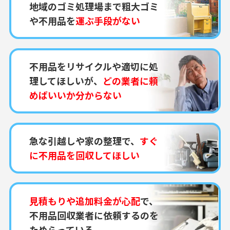
地域のゴミ処理場まで粗大ゴミ
や不用品を
運ぶ手段がない
不用品をリサイクルや適切に処
理してほしいが、
どの業者に頼
めばいいか分からない
急な引越しや家の整理で、
すぐ
に不用品を回収してほしい
見積もりや追加料金が心配
で、
不用品回収業者に依頼するのを
ためらっている