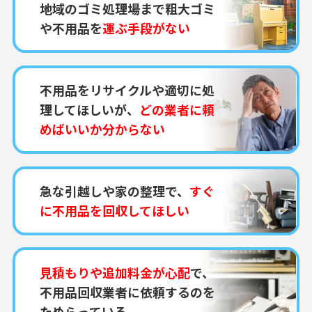
地域のゴミ処理場まで粗大ゴミ
や不用品を
運ぶ手段がない
不用品をリサイクルや適切に処
理してほしいが、
どの業者に頼
めばいいか分からない
急な引越しや家の整理で、
すぐ
に不用品を回収してほしい
見積もりや追加料金が心配
で、
不用品回収業者に依頼するのを
ためらっている