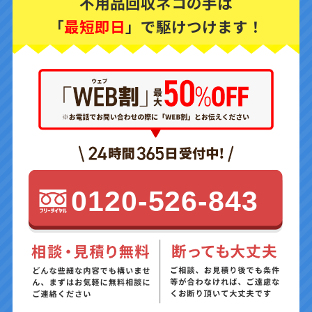
不用品回収ネコの手は
「
最短即日
」で駆けつけます！
0120-526-843