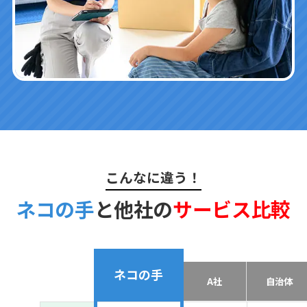
こんなに違う！
ネコの手
と他社の
サービス比較
ネコの手
A社
自治体