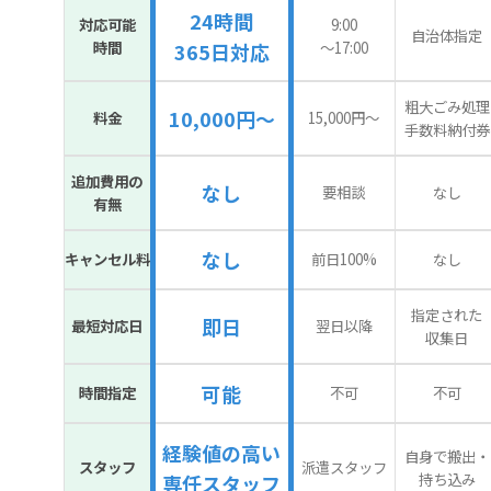
24時間
対応可能
9:00
自治体指定
時間
〜17:00
365日対応
粗大ごみ処理
10,000円～
料金
15,000円〜
手数料納付券
追加費用の
なし
要相談
なし
有無
なし
キャンセル料
前日100%
なし
指定された
即日
最短対応日
翌日以降
収集日
可能
時間指定
不可
不可
経験値の高い
自身で搬出・
スタッフ
派遣スタッフ
持ち込み
専任スタッフ