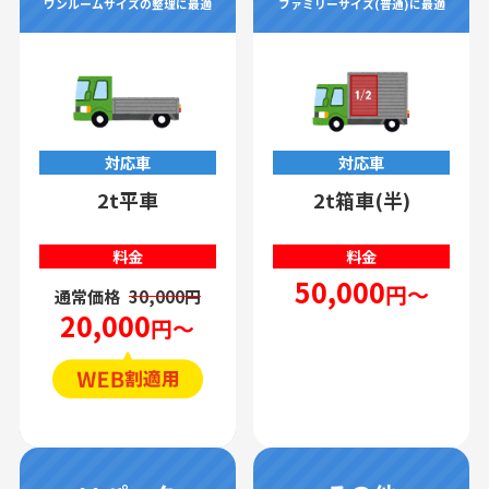
ワンルームサイズの整理に最適
ファミリーサイズ(普通)に最適
対応車
対応車
2t平車
2t箱車(半)
料金
料金
50,000
円～
通常価格
30,000円
20,000
円～