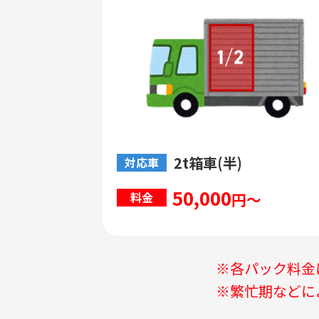
2t箱車(半)
対応車
50,000
円～
料金
※各パック料金
※繁忙期などに