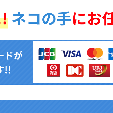
!
ネコの手
にお
ードが
!!