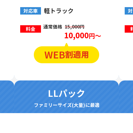
軽トラック
対応車
対
通常価格
15,000円
料金
10,000
円～
LLパック
ファミリーサイズ(大量)に最適