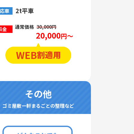
2t平車
応車
通常価格
30,000円
料金
20,000
円～
その他
ゴミ屋敷一軒まるごとの整理など