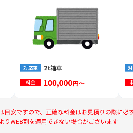
2t箱車
対応車
対
100,000
円～
料金
は目安ですので、正確な料金はお見積りの際に必
よりWEB割を適用できない場合がございます