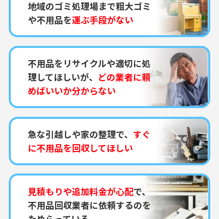
地域のゴミ処理場まで粗大ゴミ
や不用品を
運ぶ手段がない
不用品をリサイクルや適切に処
理してほしいが、
どの業者に頼
めばいいか分からない
急な引越しや家の整理で、
すぐ
に不用品を回収してほしい
見積もりや追加料金が心配
で、
不用品回収業者に依頼するのを
ためらっている