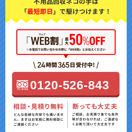
不用品回収ネコの手は
「
最短即日
」で駆けつけます！
0120-526-843