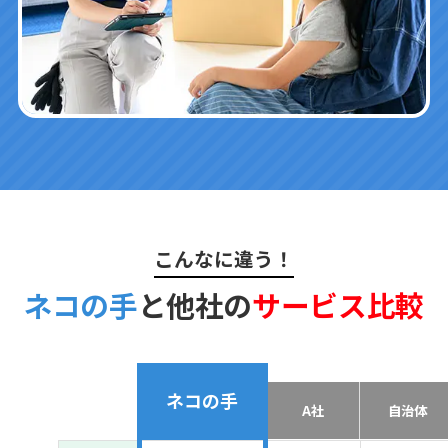
こんなに違う！
ネコの手
と他社の
サービス比較
ネコの手
A社
自治体