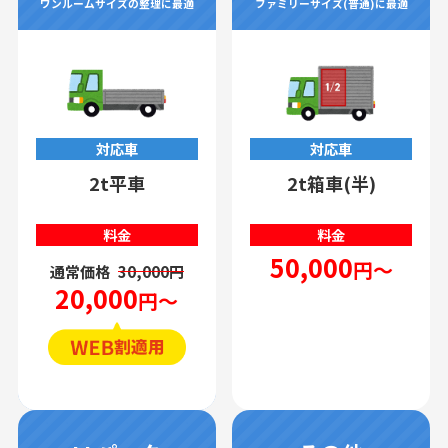
ワンルームサイズの整理に最適
ファミリーサイズ(普通)に最適
対応車
対応車
2t平車
2t箱車(半)
料金
料金
50,000
円～
通常価格
30,000円
20,000
円～