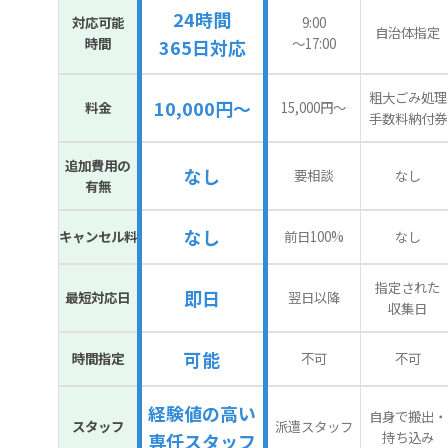
24時間
対応可能
9:00
自治体指定
時間
〜17:00
365日対応
粗大ごみ処理
10,000円～
料金
15,000円〜
手数料納付券
追加費用の
なし
要相談
なし
有無
なし
キャンセル料
前日100%
なし
指定された
即日
最短対応日
翌日以降
収集日
可能
時間指定
不可
不可
経験値の高い
自身で搬出・
スタッフ
派遣スタッフ
持ち込み
専任スタッフ