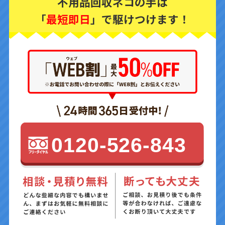
不用品回収ネコの手は
「
最短即日
」で駆けつけます！
0120-526-843