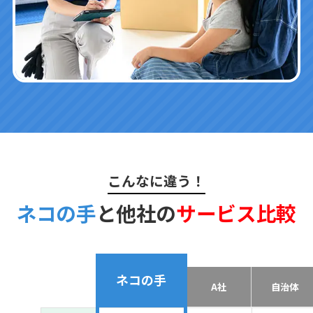
こんなに違う！
ネコの手
と他社の
サービス比較
ネコの手
A社
自治体