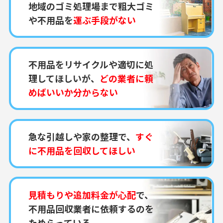
地域のゴミ処理場まで粗大ゴミ
や不用品を
運ぶ手段がない
不用品をリサイクルや適切に処
理してほしいが、
どの業者に頼
めばいいか分からない
急な引越しや家の整理で、
すぐ
に不用品を回収してほしい
見積もりや追加料金が心配
で、
不用品回収業者に依頼するのを
ためらっている