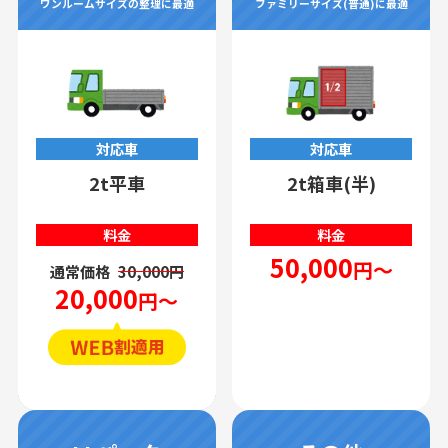
ワンルームサイズの整理に最適
ファミリーサイズ(普通)に最適
対応車
対応車
2t平車
2t箱車(半)
料金
料金
50,000
円～
通常価格
30,000円
20,000
円～