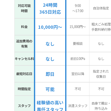
24時間
対応可能
9:00
自治体指定
時間
〜17:00
365日対応
粗大ごみ処理
10,000円～
料金
15,000円〜
手数料納付券
追加費用の
なし
要相談
なし
有無
なし
キャンセル料
前日100%
なし
指定された
即日
最短対応日
翌日以降
収集日
可能
時間指定
不可
不可
経験値の高い
自身で搬出・
スタッフ
派遣スタッフ
持ち込み
専任スタッフ