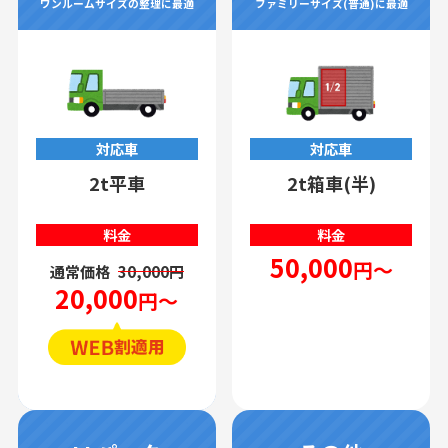
ワンルームサイズの整理に最適
ファミリーサイズ(普通)に最適
対応車
対応車
2t平車
2t箱車(半)
料金
料金
50,000
円～
通常価格
30,000円
20,000
円～