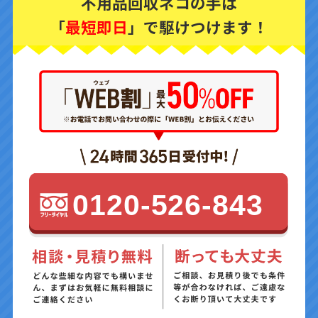
不用品回収ネコの手は
「
最短即日
」で駆けつけます！
0120-526-843