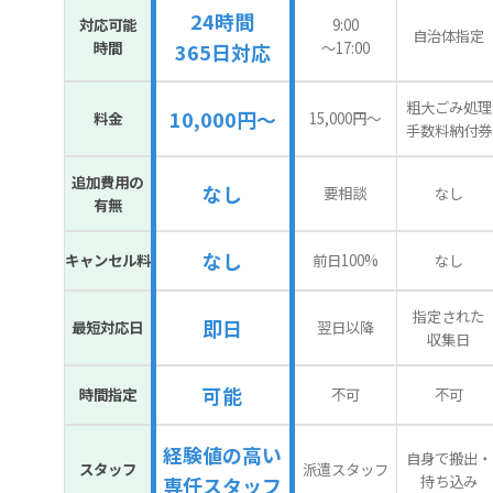
24時間
対応可能
9:00
自治体指定
時間
〜17:00
365日対応
粗大ごみ処理
10,000円～
料金
15,000円〜
手数料納付券
追加費用の
なし
要相談
なし
有無
なし
キャンセル料
前日100%
なし
指定された
即日
最短対応日
翌日以降
収集日
可能
時間指定
不可
不可
経験値の高い
自身で搬出・
スタッフ
派遣スタッフ
持ち込み
専任スタッフ