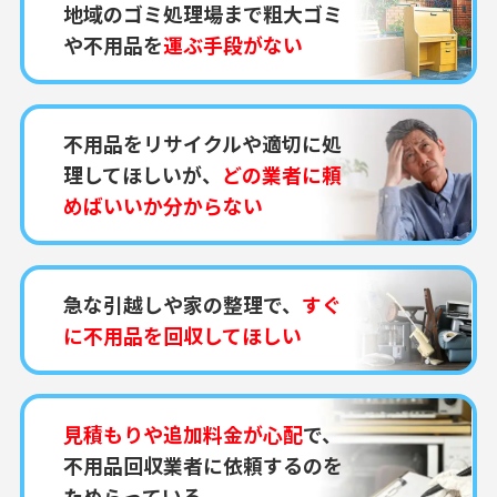
地域のゴミ処理場まで粗大ゴミ
や不用品を
運ぶ手段がない
不用品をリサイクルや適切に処
理してほしいが、
どの業者に頼
めばいいか分からない
急な引越しや家の整理で、
すぐ
に不用品を回収してほしい
見積もりや追加料金が心配
で、
不用品回収業者に依頼するのを
ためらっている