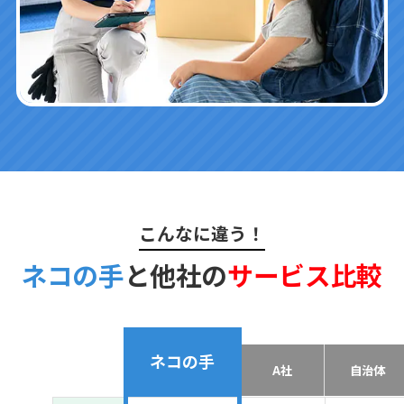
こんなに違う！
ネコの手
と他社の
サービス比較
ネコの手
A社
自治体