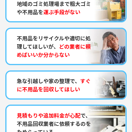
地域のゴミ処理場まで粗大ゴミ
や不用品を
運ぶ手段がない
不用品をリサイクルや適切に処
理してほしいが、
どの業者に頼
めばいいか分からない
急な引越しや家の整理で、
すぐ
に不用品を回収してほしい
見積もりや追加料金が心配
で、
不用品回収業者に依頼するのを
ためらっている