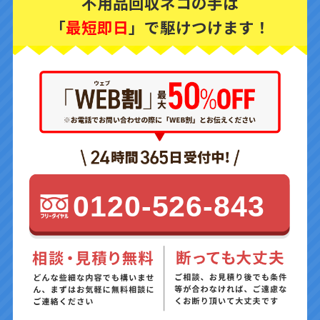
不用品回収ネコの手は
「
最短即日
」で駆けつけます！
0120-526-843