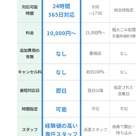
24時間
対応可能
9:00
自治体指定
時間
〜17:00
365日対応
粗大ごみ処理
10,000円～
料金
15,000円〜
手数料納付券
追加費用の
なし
要相談
なし
有無
なし
キャンセル料
前日100%
なし
指定された
即日
最短対応日
翌日以降
収集日
可能
時間指定
不可
不可
経験値の高い
自身で搬出・
スタッフ
派遣スタッフ
持ち込み
専任スタッフ