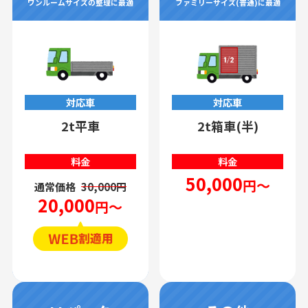
ワンルームサイズの整理に最適
ファミリーサイズ(普通)に最適
対応車
対応車
2t平車
2t箱車(半)
料金
料金
50,000
円～
通常価格
30,000円
20,000
円～