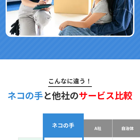
こんなに違う！
ネコの手
と他社の
サービス比較
ネコの手
A社
自治体