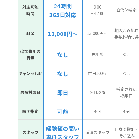
24時間
対応可能
9:00
自治体指定
時間
〜17:00
365日対応
粗大ごみ処理
10,000円～
料金
15,000円〜
手数料納付券
追加費用の
なし
要相談
なし
有無
なし
キャンセル料
前日100%
なし
指定された
即日
最短対応日
翌日以降
収集日
可能
時間指定
不可
不可
経験値の高い
自身で搬出・
スタッフ
派遣スタッフ
持ち込み
専任スタッフ