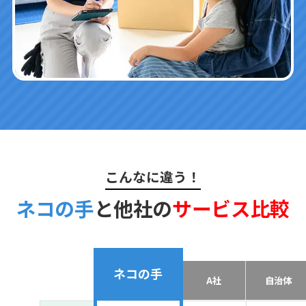
こんなに違う！
ネコの手
と他社の
サービス比較
ネコの手
A社
自治体