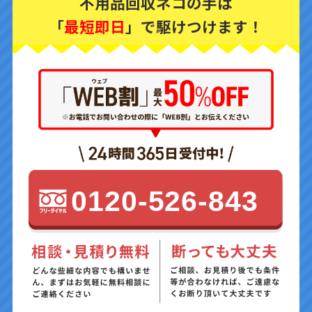
不用品回収ネコの手は
「
最短即日
」で駆けつけます！
0120-526-843