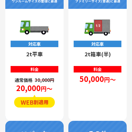
ワンルームサイズの整理に最適
ファミリーサイズ(普通)に最適
対応車
対応車
2t平車
2t箱車(半)
料金
料金
50,000
円～
通常価格
30,000円
20,000
円～