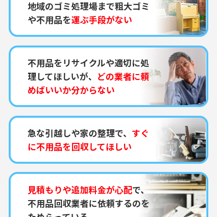
地域のゴミ処理場まで粗大ゴミ
や不用品を
運ぶ手段がない
不用品をリサイクルや適切に処
理してほしいが、
どの業者に頼
めばいいか分からない
急な引越しや家の整理で、
すぐ
に不用品を回収してほしい
見積もりや追加料金が心配
で、
不用品回収業者に依頼するのを
ためらっている