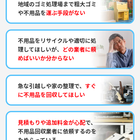
地域のゴミ処理場まで粗大ゴミ
や不用品を
運ぶ手段がない
不用品をリサイクルや適切に処
理してほしいが、
どの業者に頼
めばいいか分からない
急な引越しや家の整理で、
すぐ
に不用品を回収してほしい
見積もりや追加料金が心配
で、
不用品回収業者に依頼するのを
ためらっている