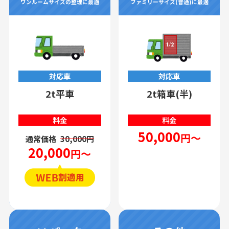
ワンルームサイズの整理に最適
ファミリーサイズ(普通)に最適
対応車
対応車
2t平車
2t箱車(半)
料金
料金
50,000
円～
通常価格
30,000円
20,000
円～