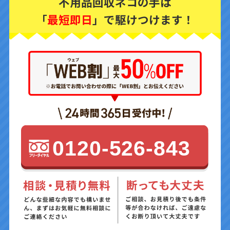
不用品回収ネコの手は
「
最短即日
」で駆けつけます！
0120-526-843