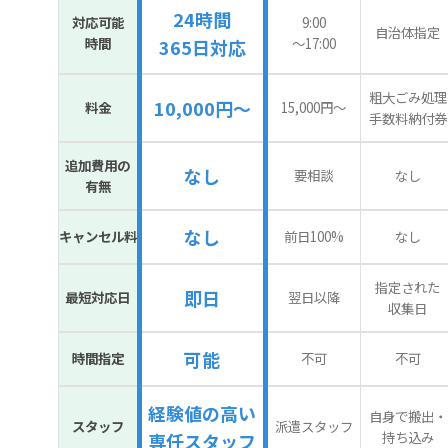
24時間
対応可能
9:00
自治体指定
時間
〜17:00
365日対応
粗大ごみ処理
10,000円～
料金
15,000円〜
手数料納付券
追加費用の
なし
要相談
なし
有無
なし
キャンセル料
前日100%
なし
指定された
即日
最短対応日
翌日以降
収集日
可能
時間指定
不可
不可
経験値の高い
自身で搬出・
スタッフ
派遣スタッフ
持ち込み
専任スタッフ