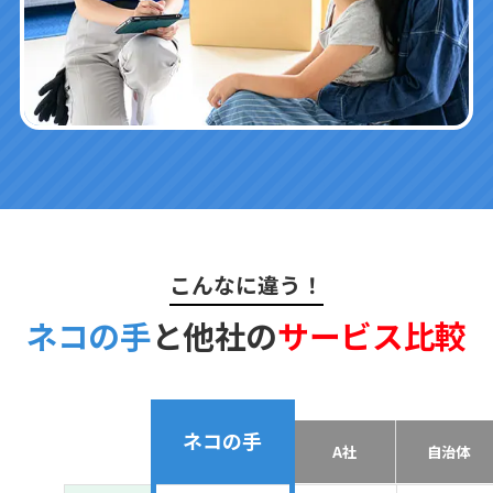
こんなに違う！
ネコの手
と他社の
サービス比較
ネコの手
A社
自治体