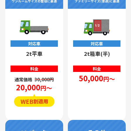
ワンルームサイズの整理に最適
ファミリーサイズ(普通)に最適
対応車
対応車
2t平車
2t箱車(半)
料金
料金
50,000
円～
通常価格
30,000円
20,000
円～