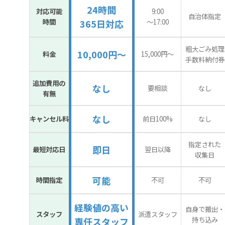
24時間
対応可能
9:00
自治体指定
時間
〜17:00
365日対応
粗大ごみ処理
10,000円～
料金
15,000円〜
手数料納付券
追加費用の
なし
要相談
なし
有無
なし
キャンセル料
前日100%
なし
指定された
即日
最短対応日
翌日以降
収集日
可能
時間指定
不可
不可
経験値の高い
自身で搬出・
スタッフ
派遣スタッフ
持ち込み
専任スタッフ