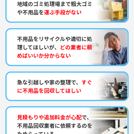
地域のゴミ処理場まで粗大ゴミ
や不用品を
運ぶ手段がない
不用品をリサイクルや適切に処
理してほしいが、
どの業者に頼
めばいいか分からない
急な引越しや家の整理で、
すぐ
に不用品を回収してほしい
見積もりや追加料金が心配
で、
不用品回収業者に依頼するのを
ためらっている