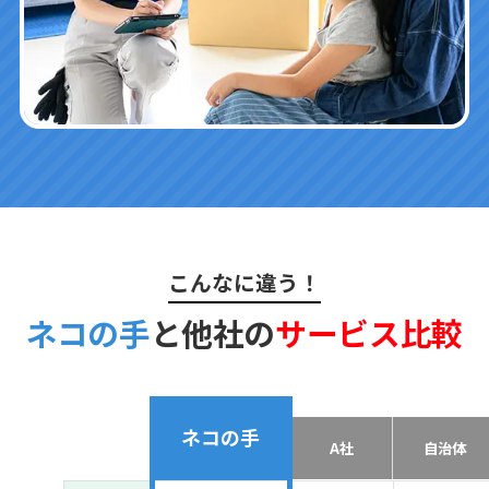
こんなに違う！
ネコの手
と他社の
サービス比較
ネコの手
A社
自治体