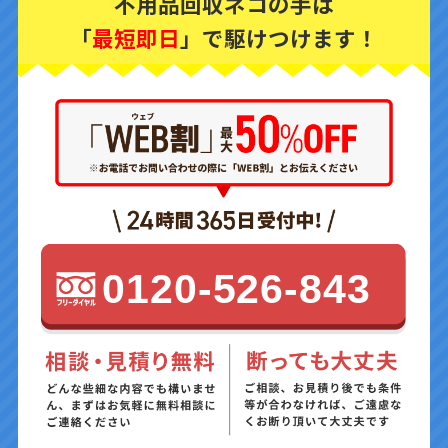
不用品回収ネコの手は
「
最短即日
」で駆けつけます！
0120-526-843