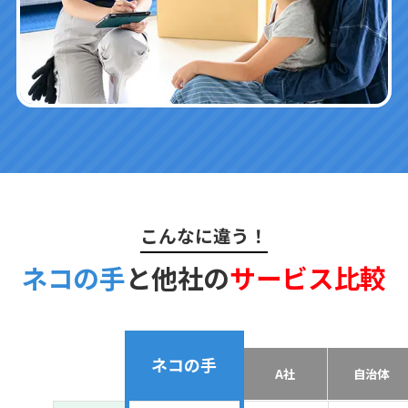
こんなに違う！
ネコの手
と他社の
サービス比較
ネコの手
A社
自治体