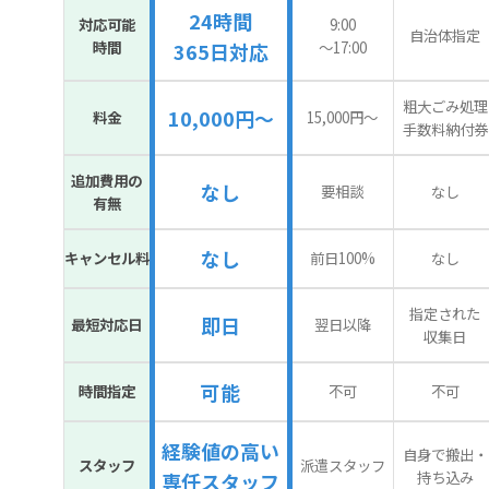
24時間
対応可能
9:00
自治体指定
時間
〜17:00
365日対応
粗大ごみ処理
10,000円～
料金
15,000円〜
手数料納付券
追加費用の
なし
要相談
なし
有無
なし
キャンセル料
前日100%
なし
指定された
即日
最短対応日
翌日以降
収集日
可能
時間指定
不可
不可
経験値の高い
自身で搬出・
スタッフ
派遣スタッフ
持ち込み
専任スタッフ