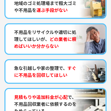
地域のゴミ処理場まで粗大ゴミ
や不用品を
運ぶ手段がない
不用品をリサイクルや適切に処
理してほしいが、
どの業者に頼
めばいいか分からない
急な引越しや家の整理で、
すぐ
に不用品を回収してほしい
見積もりや追加料金が心配
で、
不用品回収業者に依頼するのを
ためらっている