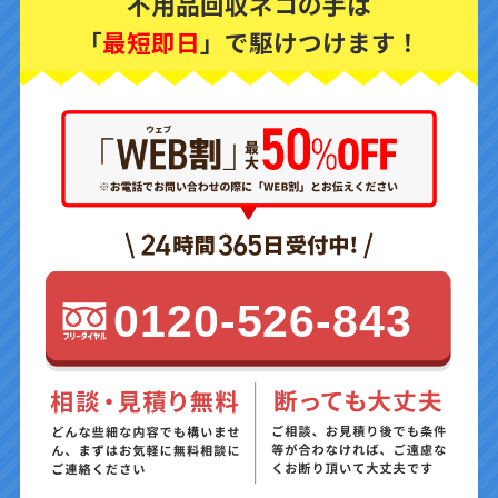
不用品回収ネコの手は
「
最短即日
」で駆けつけます！
0120-526-843