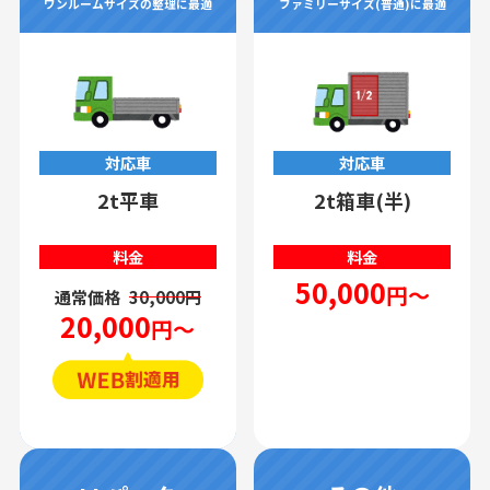
ワンルームサイズの整理に最適
ファミリーサイズ(普通)に最適
対応車
対応車
2t平車
2t箱車(半)
料金
料金
50,000
円～
通常価格
30,000円
20,000
円～