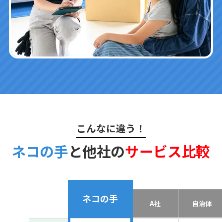
こんなに違う！
ネコの手
と他社の
サービス比較
ネコの手
A社
自治体