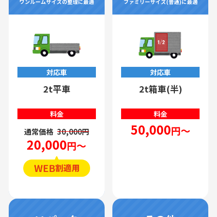
ワンルームサイズの整理に最適
ファミリーサイズ(普通)に最適
対応車
対応車
2t平車
2t箱車(半)
料金
料金
50,000
円～
通常価格
30,000円
20,000
円～