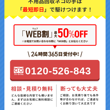
不用品回収ネコの手は
「
最短即日
」で駆けつけます！
0120-526-843