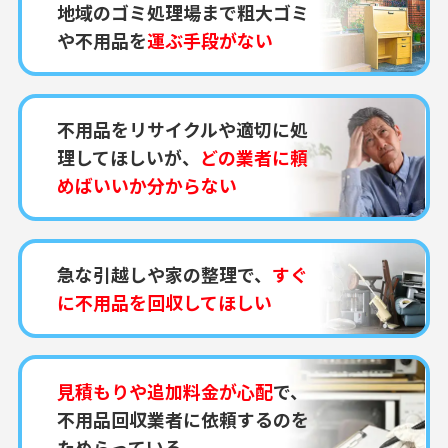
地域のゴミ処理場まで粗大ゴミ
や不用品を
運ぶ手段がない
不用品をリサイクルや適切に処
理してほしいが、
どの業者に頼
めばいいか分からない
急な引越しや家の整理で、
すぐ
に不用品を回収してほしい
見積もりや追加料金が心配
で、
不用品回収業者に依頼するのを
ためらっている