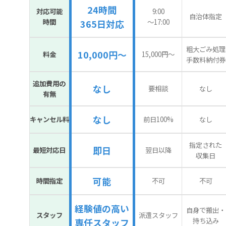
24時間
対応可能
9:00
自治体指定
時間
〜17:00
365日対応
粗大ごみ処理
10,000円～
料金
15,000円〜
手数料納付券
追加費用の
なし
要相談
なし
有無
なし
キャンセル料
前日100%
なし
指定された
即日
最短対応日
翌日以降
収集日
可能
時間指定
不可
不可
経験値の高い
自身で搬出・
スタッフ
派遣スタッフ
持ち込み
専任スタッフ