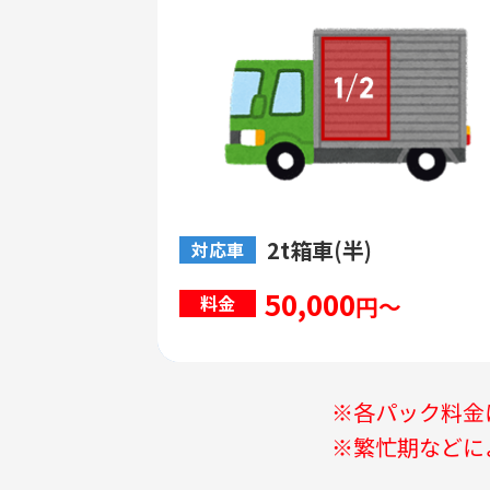
2t箱車(半)
対応車
50,000
円～
料金
※各パック料金
※繁忙期などに