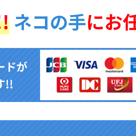
!
ネコの手
にお
ードが
!!