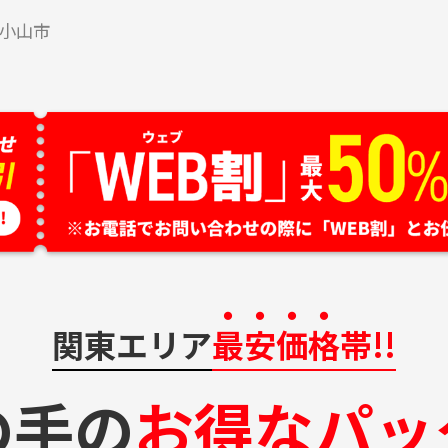
小山市
関東エリア
最安価格
帯!!
の手の
お得なパッ