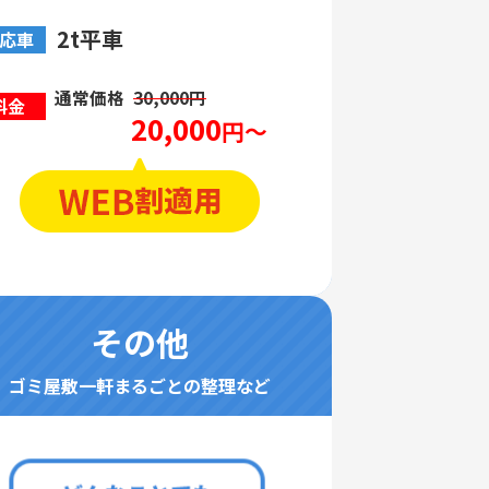
2t平車
応車
通常価格
30,000円
料金
20,000
円～
その他
ゴミ屋敷一軒まるごとの整理など