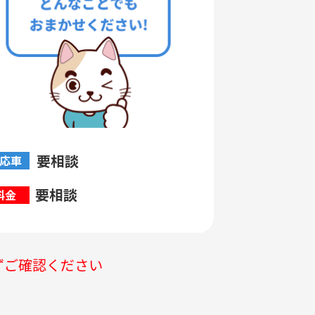
要相談
応車
要相談
料金
ずご確認ください