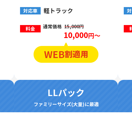
軽トラック
対応車
対
通常価格
15,000円
料金
10,000
円～
LLパック
ファミリーサイズ(大量)に最適