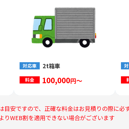
2t箱車
対応車
対
100,000
円～
料金
は目安ですので、正確な料金はお見積りの際に必
よりWEB割を適用できない場合がございます