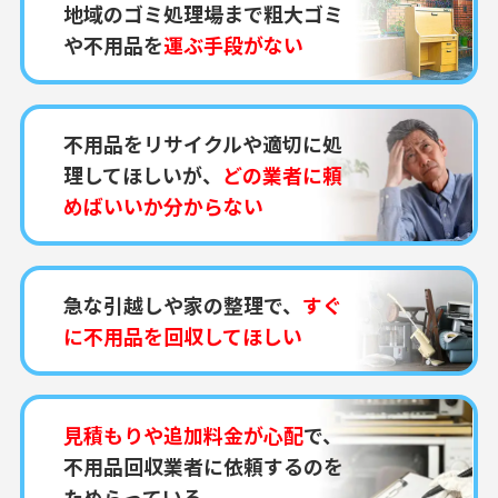
地域のゴミ処理場まで粗大ゴミ
や不用品を
運ぶ手段がない
不用品をリサイクルや適切に処
理してほしいが、
どの業者に頼
めばいいか分からない
急な引越しや家の整理で、
すぐ
に不用品を回収してほしい
見積もりや追加料金が心配
で、
不用品回収業者に依頼するのを
ためらっている