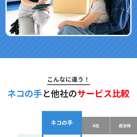
こんなに違う！
ネコの手
と他社の
サービス比較
ネコの手
A社
自治体