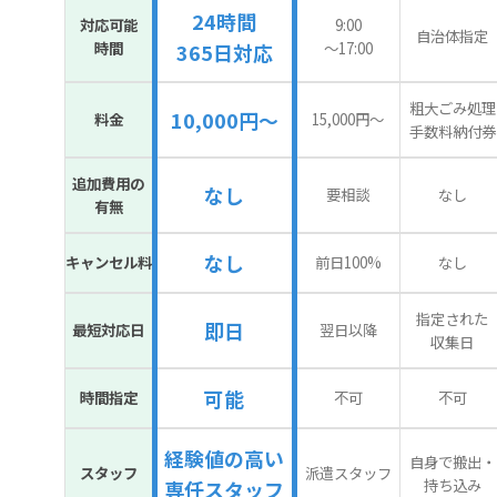
24時間
対応可能
9:00
自治体指定
時間
〜17:00
365日対応
粗大ごみ処理
10,000円～
料金
15,000円〜
手数料納付券
追加費用の
なし
要相談
なし
有無
なし
キャンセル料
前日100%
なし
指定された
即日
最短対応日
翌日以降
収集日
可能
時間指定
不可
不可
経験値の高い
自身で搬出・
スタッフ
派遣スタッフ
持ち込み
専任スタッフ