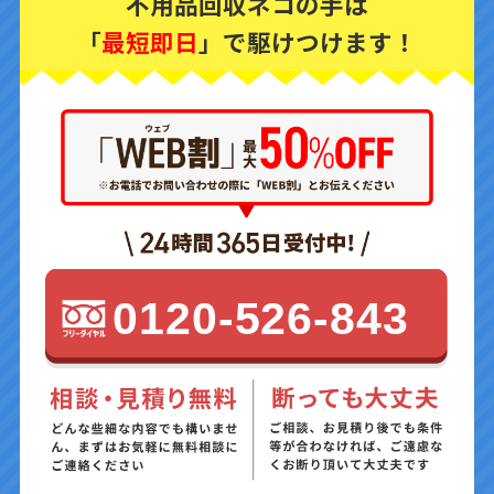
不用品回収ネコの手は
「
最短即日
」で駆けつけます！
0120-526-843