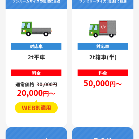
ワンルームサイズの整理に最適
ファミリーサイズ(普通)に最適
対応車
対応車
2t平車
2t箱車(半)
料金
料金
50,000
円～
通常価格
30,000円
20,000
円～