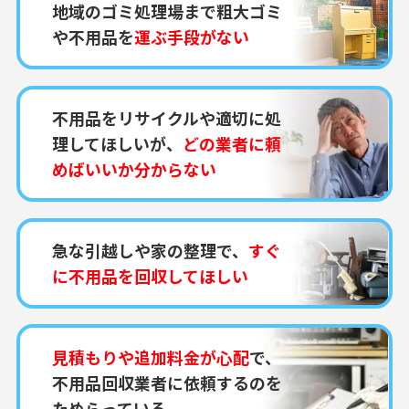
地域のゴミ処理場まで粗大ゴミ
や不用品を
運ぶ手段がない
不用品をリサイクルや適切に処
理してほしいが、
どの業者に頼
めばいいか分からない
急な引越しや家の整理で、
すぐ
に不用品を回収してほしい
見積もりや追加料金が心配
で、
不用品回収業者に依頼するのを
ためらっている