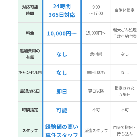
24時間
対応可能
9:00
自治体指定
時間
〜17:00
365日対応
粗大ごみ処理
10,000円～
料金
15,000円〜
手数料納付券
追加費用の
なし
要相談
なし
有無
なし
キャンセル料
前日100%
なし
指定された
即日
最短対応日
翌日以降
収集日
可能
時間指定
不可
不可
経験値の高い
自身で搬出・
スタッフ
派遣スタッフ
持ち込み
専任スタッフ