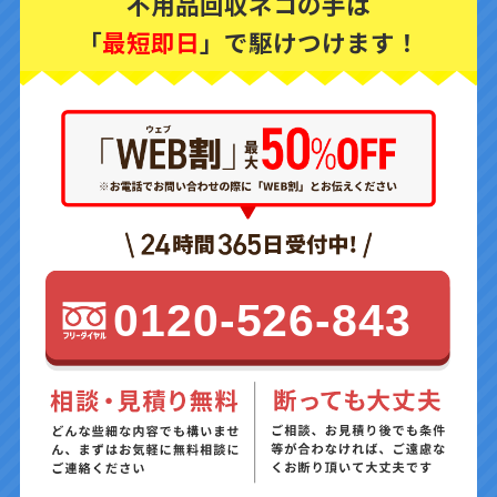
不用品回収ネコの手は
「
最短即日
」で駆けつけます！
0120-526-843