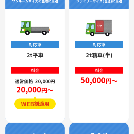
ワンルームサイズの整理に最適
ファミリーサイズ(普通)に最適
対応車
対応車
2t平車
2t箱車(半)
料金
料金
50,000
円～
通常価格
30,000円
20,000
円～