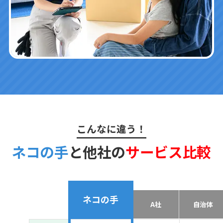
こんなに違う！
ネコの手
と他社の
サービス比較
ネコの手
A社
自治体