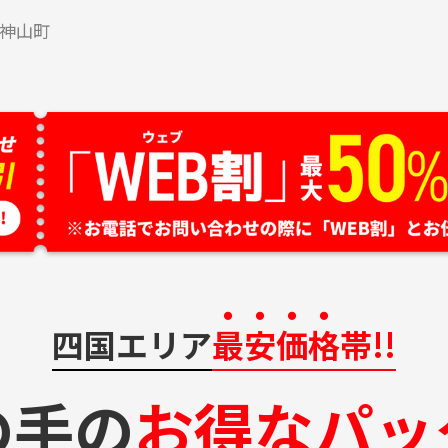
神山町
四国エリア
最安価格
帯!!
の手の
お得なパッ