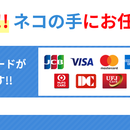
!
ネコの手
にお
ードが
!!