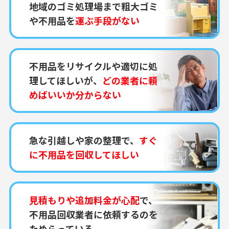
地域のゴミ処理場まで粗大ゴミ
や不用品を
運ぶ手段がない
不用品をリサイクルや適切に処
理してほしいが、
どの業者に頼
めばいいか分からない
急な引越しや家の整理で、
すぐ
に不用品を回収してほしい
見積もりや追加料金が心配
で、
不用品回収業者に依頼するのを
ためらっている