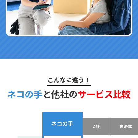
こんなに違う！
ネコの手
と他社の
サービス比較
ネコの手
A社
自治体