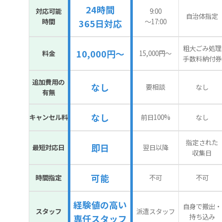
24時間
対応可能
9:00
自治体指定
時間
〜17:00
365日対応
粗大ごみ処理
10,000円～
料金
15,000円〜
手数料納付券
追加費用の
なし
要相談
なし
有無
なし
キャンセル料
前日100%
なし
指定された
即日
最短対応日
翌日以降
収集日
可能
時間指定
不可
不可
経験値の高い
自身で搬出・
スタッフ
派遣スタッフ
持ち込み
専任スタッフ