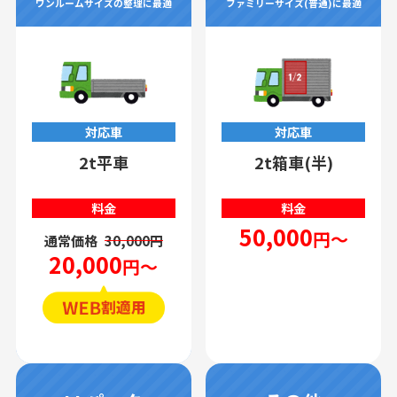
ワンルームサイズの整理に最適
ファミリーサイズ(普通)に最適
対応車
対応車
2t平車
2t箱車(半)
料金
料金
50,000
円～
通常価格
30,000円
20,000
円～