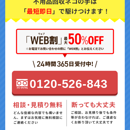
不用品回収ネコの手は
「
最短即日
」で駆けつけます！
0120-526-843