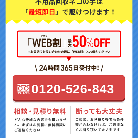
不用品回収ネコの手は
「
最短即日
」で駆けつけます！
0120-526-843