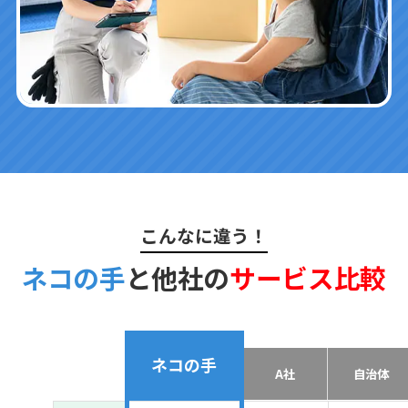
こんなに違う！
ネコの手
と他社の
サービス比較
ネコの手
A社
自治体