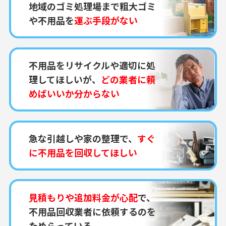
地域のゴミ処理場まで粗大ゴミ
や不用品を
運ぶ手段がない
不用品をリサイクルや適切に処
理してほしいが、
どの業者に頼
めばいいか分からない
急な引越しや家の整理で、
すぐ
に不用品を回収してほしい
見積もりや追加料金が心配
で、
不用品回収業者に依頼するのを
ためらっている