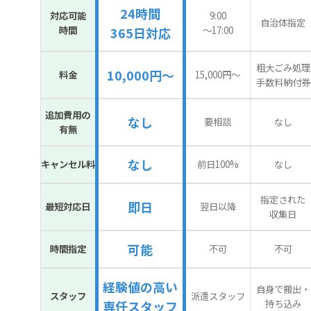
24時間
対応可能
9:00
自治体指定
時間
〜17:00
365日対応
粗大ごみ処理
10,000円～
料金
15,000円〜
手数料納付券
追加費用の
なし
要相談
なし
有無
なし
キャンセル料
前日100%
なし
指定された
即日
最短対応日
翌日以降
収集日
可能
時間指定
不可
不可
経験値の高い
自身で搬出・
スタッフ
派遣スタッフ
持ち込み
専任スタッフ