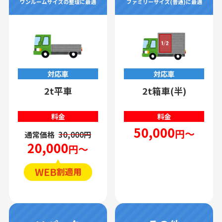
ワンルームサイズの整理に最適
ファミリーサイズ(普通)に最適
対応車
対応車
2t平車
2t箱車(半)
料金
料金
50,000
円～
通常価格
30,000円
20,000
円～