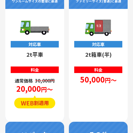
ワンルームサイズの整理に最適
ファミリーサイズ(普通)に最適
対応車
対応車
2t平車
2t箱車(半)
料金
料金
50,000
円～
通常価格
30,000円
20,000
円～