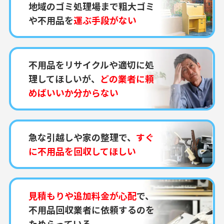
地域のゴミ処理場まで粗大ゴミ
や不用品を
運ぶ手段がない
不用品をリサイクルや適切に処
理してほしいが、
どの業者に頼
めばいいか分からない
急な引越しや家の整理で、
すぐ
に不用品を回収してほしい
見積もりや追加料金が心配
で、
不用品回収業者に依頼するのを
ためらっている