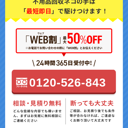
不用品回収ネコの手は
「
最短即日
」で駆けつけます！
0120-526-843