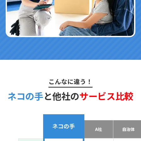
こんなに違う！
ネコの手
と他社の
サービス比較
ネコの手
A社
自治体