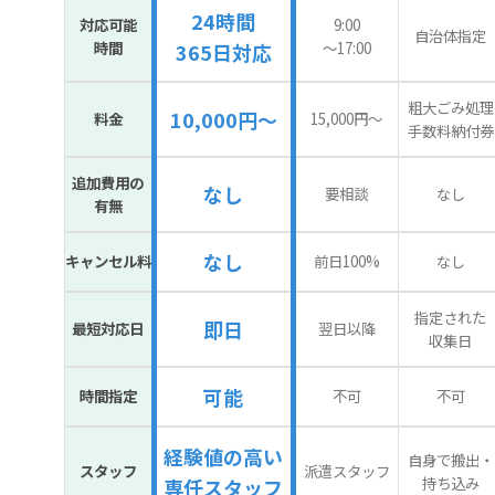
24時間
対応可能
9:00
自治体指定
時間
〜17:00
365日対応
粗大ごみ処理
10,000円～
料金
15,000円〜
手数料納付券
追加費用の
なし
要相談
なし
有無
なし
キャンセル料
前日100%
なし
指定された
即日
最短対応日
翌日以降
収集日
可能
時間指定
不可
不可
経験値の高い
自身で搬出・
スタッフ
派遣スタッフ
持ち込み
専任スタッフ