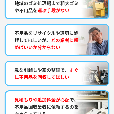
地域のゴミ処理場まで粗大ゴミ
や不用品を
運ぶ手段がない
不用品をリサイクルや適切に処
理してほしいが、
どの業者に頼
めばいいか分からない
急な引越しや家の整理で、
すぐ
に不用品を回収してほしい
見積もりや追加料金が心配
で、
不用品回収業者に依頼するのを
ためらっている