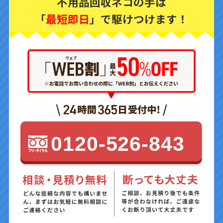
不用品回収ネコの手は
「
最短即日
」で駆けつけます！
0120-526-843