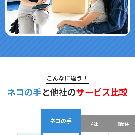
こんなに違う！
ネコの手
と他社の
サービス比較
ネコの手
A社
自治体