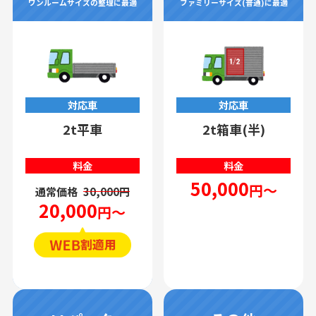
ワンルームサイズの整理に最適
ファミリーサイズ(普通)に最適
対応車
対応車
2t平車
2t箱車(半)
料金
料金
50,000
円～
通常価格
30,000円
20,000
円～