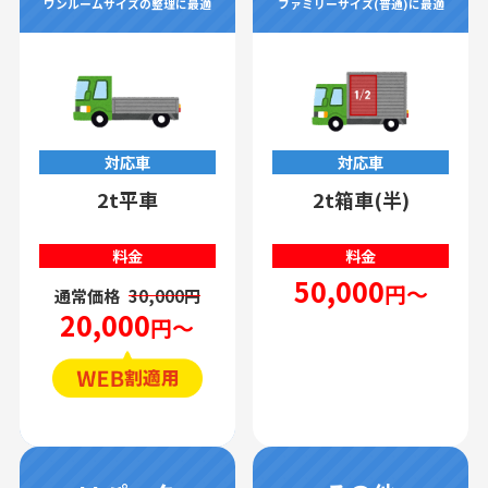
ワンルームサイズの整理に最適
ファミリーサイズ(普通)に最適
対応車
対応車
2t平車
2t箱車(半)
料金
料金
50,000
円～
通常価格
30,000円
20,000
円～