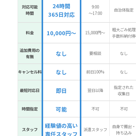
24時間
対応可能
9:00
自治体指定
時間
〜17:00
365日対応
粗大ごみ処理
10,000円～
料金
15,000円〜
手数料納付券
追加費用の
なし
要相談
なし
有無
なし
キャンセル料
前日100%
なし
指定された
即日
最短対応日
翌日以降
収集日
可能
時間指定
不可
不可
経験値の高い
自身で搬出・
スタッフ
派遣スタッフ
持ち込み
専任スタッフ