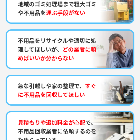
地域のゴミ処理場まで粗大ゴミ
や不用品を
運ぶ手段がない
不用品をリサイクルや適切に処
理してほしいが、
どの業者に頼
めばいいか分からない
急な引越しや家の整理で、
すぐ
に不用品を回収してほしい
見積もりや追加料金が心配
で、
不用品回収業者に依頼するのを
ためらっている