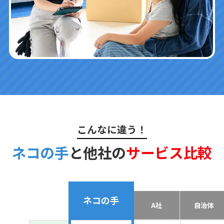
こんなに違う！
ネコの手
と他社の
サービス比較
ネコの手
A社
自治体